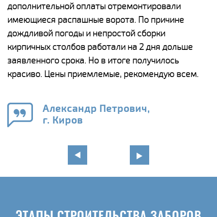
дополнительной оплаты отремонтировали
(
у
имеющиеся распашные ворота. По причине
с
и,
дождливой погоды и непростой сборки
н
а
кирпичных столбов работали на 2 дня дольше
с
ги
заявленного срока. Но в итоге получилось
п
красиво. Цены приемлемые, рекомендую всем.
о
а
н
го
в
Александр Петрович,
г. Киров
ЭТАПЫ СТРОИТЕЛЬСТВА ЗАБОРОВ