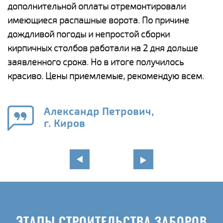
дополнительной оплаты отремонтировали
(
у
имеющиеся распашные ворота. По причине
с
и,
дождливой погоды и непростой сборки
н
а
кирпичных столбов работали на 2 дня дольше
с
ги
заявленного срока. Но в итоге получилось
п
красиво. Цены приемлемые, рекомендую всем.
о
а
н
го
в
Александр Петрович,
г. Киров
ЭТАПЫ СТРОИТЕЛЬСТВА ЗАБОРОВ