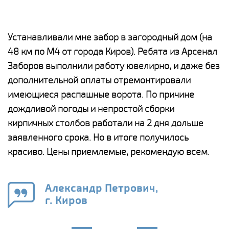
е
Устанавливали мне забор в загородный дом (на
Н
48 км по М4 от города Киров). Ребята из Арсенал
р
Заборов выполнили работу ювелирно, и даже без
К
дополнительной оплаты отремонтировали
(
у
имеющиеся распашные ворота. По причине
с
и,
дождливой погоды и непростой сборки
н
а
кирпичных столбов работали на 2 дня дольше
с
ги
заявленного срока. Но в итоге получилось
п
красиво. Цены приемлемые, рекомендую всем.
о
а
н
го
в
Александр Петрович,
г. Киров