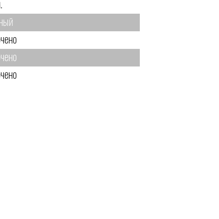
.
ный
чено
чено
чено