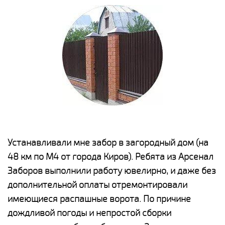
е
Устанавливали мне забор в загородный дом (на
Н
48 км по М4 от города Киров). Ребята из Арсенал
р
Заборов выполнили работу ювелирно, и даже без
К
дополнительной оплаты отремонтировали
(
у
имеющиеся распашные ворота. По причине
с
и,
дождливой погоды и непростой сборки
н