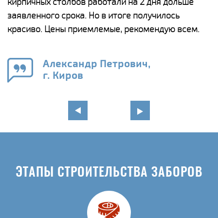
а
кирпичных столбов работали на 2 дня дольше
с
ги
заявленного срока. Но в итоге получилось
п
красиво. Цены приемлемые, рекомендую всем.
о
а
н
го
в
Александр Петрович,
г. Киров
ЭТАПЫ СТРОИТЕЛЬСТВА ЗАБОРОВ