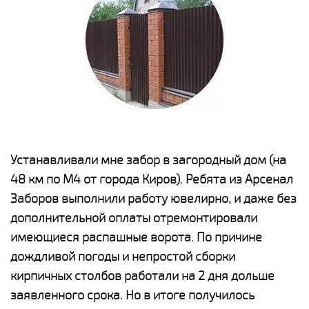
е
Устанавливали мне забор в загородный дом (на
Н
48 км по М4 от города Киров). Ребята из Арсенал
р
Заборов выполнили работу ювелирно, и даже без
К
дополнительной оплаты отремонтировали
(
у
имеющиеся распашные ворота. По причине
с
и,
дождливой погоды и непростой сборки
н
а
кирпичных столбов работали на 2 дня дольше
с
ги
заявленного срока. Но в итоге получилось
п