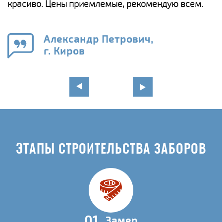
красиво. Цены приемлемые, рекомендую всем.
о
а
н
го
в
Александр Петрович,
г. Киров
ЭТАПЫ СТРОИТЕЛЬСТВА ЗАБОРОВ
01
Замер