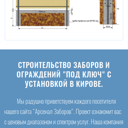
СТРОИТЕЛЬСТВО ЗАБОРОВ И
ОГРАЖДЕНИЙ "ПОД КЛЮЧ" С
УСТАНОВКОЙ В КИРОВЕ.
Мы радушно приветствуем каждого посетителя
нашего сайта "Арсенал Заборов". Проект ознакомит вас
с ценовым диапазоном и спектром услуг. Наша компания