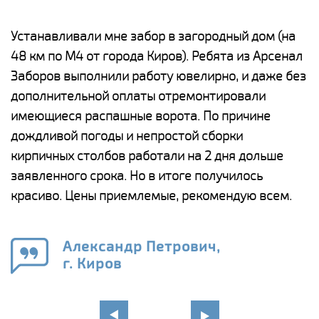
е
Устанавливали мне забор в загородный дом (на
Н
48 км по М4 от города Киров). Ребята из Арсенал
р
Заборов выполнили работу ювелирно, и даже без
К
дополнительной оплаты отремонтировали
(
у
имеющиеся распашные ворота. По причине
с
и,
дождливой погоды и непростой сборки
н
а
кирпичных столбов работали на 2 дня дольше
с
ги
заявленного срока. Но в итоге получилось
п
красиво. Цены приемлемые, рекомендую всем.
о
а
н
го
в
Александр Петрович,
г. Киров