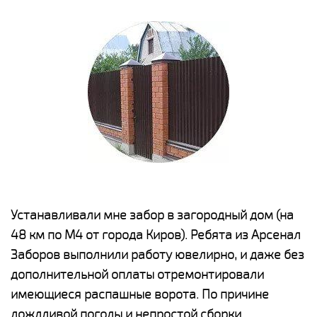
е
Устанавливали мне забор в загородный дом (на
Н
48 км по М4 от города Киров). Ребята из Арсенал
р
Заборов выполнили работу ювелирно, и даже без
К
дополнительной оплаты отремонтировали
(
у
имеющиеся распашные ворота. По причине
с
и,
дождливой погоды и непростой сборки
н