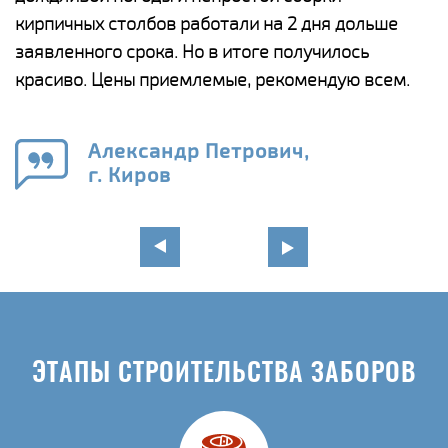
а
кирпичных столбов работали на 2 дня дольше
с
ги
заявленного срока. Но в итоге получилось
п
красиво. Цены приемлемые, рекомендую всем.
о
а
н
го
в
Александр Петрович,
г. Киров
ЭТАПЫ СТРОИТЕЛЬСТВА ЗАБОРОВ